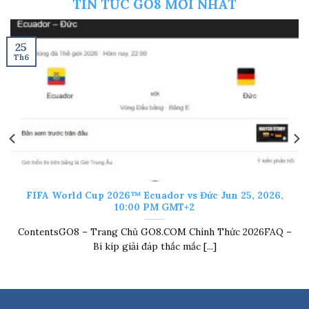
TIN TỨC GO8 MỚI NHẤT
25
Th6
FIFA World Cup 2026™ Ecuador vs Đức Jun 25, 2026,
10:00 PM GMT+2
ContentsGO8 – Trang Chủ GO8.COM Chính Thức 2026FAQ –
Bí kíp giải đáp thắc mắc [...]