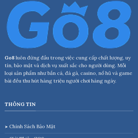
Go8
luôn đứng đầu trong việc cung cấp chất lượng, uy
tín, bảo mật và dịch vụ xuất sắc cho người dùng. Mỗi
loại sản phẩm như bắn cá, đá gà, casino, nổ hũ và game
bài đều thu hút hàng triệu người chơi hàng ngày.
THÔNG TIN
Chính Sách Bảo Mật