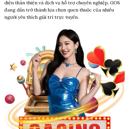
diện thân thiện và dịch vụ hỗ trợ chuyên nghiệp, GO8
đang dần trở thành lựa chọn quen thuộc của nhiều
người yêu thích giải trí trực tuyến.