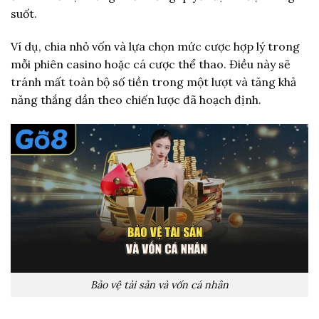
suốt.
Ví dụ, chia nhỏ vốn và lựa chọn mức cược hợp lý trong
mỗi phiên casino hoặc cá cược thể thao. Điều này sẽ
tránh mất toàn bộ số tiền trong một lượt và tăng khả
năng thắng dần theo chiến lược đã hoạch định.
Bảo vệ tài sản và vốn cá nhân