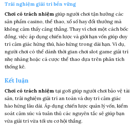
Trải nghiệm giải trí bền vững
Chơi có trách nhiệm
giúp người chơi tận hưởng các
sản phẩm casino, thể thao, xổ số hay đổi thưởng mà
không cảm thấy căng thẳng. Thay vì chơi một cách bốc
đồng, việc áp dụng chiến lược và giới hạn vốn giúp duy
trì cảm giác hứng thú, hào hứng trong dài hạn. Ví dụ,
người chơi có thể dành thời gian chơi slot game giải trí
nhẹ nhàng hoặc cá cược thể thao dựa trên phân tích
thống kê.
Kết luận
Chơi có trách nhiệm
tại go8 giúp người chơi bảo vệ tài
sản, trải nghiệm giải trí an toàn và duy trì cảm giác
hào hứng lâu dài. Áp dụng chiến lược quản lý vốn, kiểm
soát cảm xúc và tuân thủ các nguyên tắc sẽ giúp bạn
vừa giải trí vừa tối ưu cơ hội thắng.