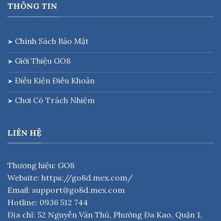
THÔNG TIN
Chính Sách Bảo Mật
Giới Thiệu GO8
Điều Kiện Điều Khoản
Chơi Có Trách Nhiệm
LIÊN HỆ
Thương hiệu: GO8
Website: https://go8d.mex.com/
Email:
support@go8d.mex.com
Hotline: 0936 512 744
Địa chỉ: 52 Nguyễn Văn Thủ, Phường Đa Kao, Quận 1,