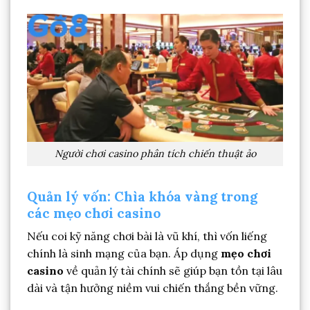
Người chơi casino phân tích chiến thuật ảo
Quản lý vốn: Chìa khóa vàng trong
các mẹo chơi casino
Nếu coi kỹ năng chơi bài là vũ khí, thì vốn liếng
chính là sinh mạng của bạn. Áp dụng
mẹo chơi
casino
về quản lý tài chính sẽ giúp bạn tồn tại lâu
dài và tận hưởng niềm vui chiến thắng bền vững.