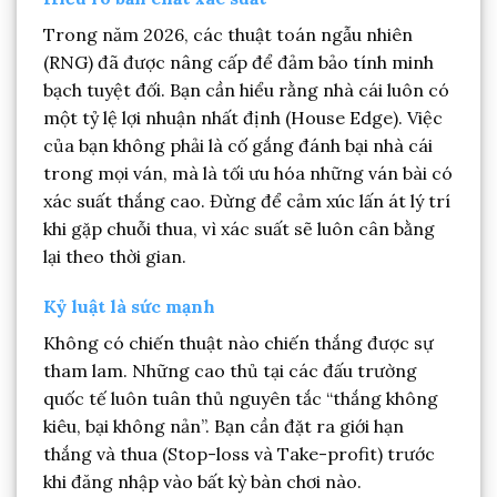
Trong năm 2026, các thuật toán ngẫu nhiên
(RNG) đã được nâng cấp để đảm bảo tính minh
bạch tuyệt đối. Bạn cần hiểu rằng nhà cái luôn có
một tỷ lệ lợi nhuận nhất định (House Edge). Việc
của bạn không phải là cố gắng đánh bại nhà cái
trong mọi ván, mà là tối ưu hóa những ván bài có
xác suất thắng cao. Đừng để cảm xúc lấn át lý trí
khi gặp chuỗi thua, vì xác suất sẽ luôn cân bằng
lại theo thời gian.
Kỷ luật là sức mạnh
Không có chiến thuật nào chiến thắng được sự
tham lam. Những cao thủ tại các đấu trường
quốc tế luôn tuân thủ nguyên tắc “thắng không
kiêu, bại không nản”. Bạn cần đặt ra giới hạn
thắng và thua (Stop-loss và Take-profit) trước
khi đăng nhập vào bất kỳ bàn chơi nào.