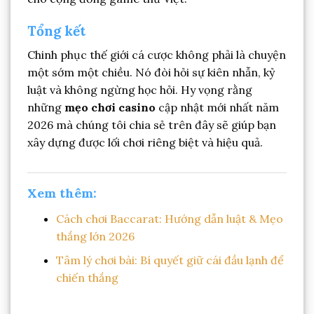
Tổng kết
Chinh phục thế giới cá cược không phải là chuyện
một sớm một chiều. Nó đòi hỏi sự kiên nhẫn, kỷ
luật và không ngừng học hỏi. Hy vọng rằng
những
mẹo chơi casino
cập nhật mới nhất năm
2026 mà chúng tôi chia sẻ trên đây sẽ giúp bạn
xây dựng được lối chơi riêng biệt và hiệu quả.
Xem thêm:
Cách chơi Baccarat: Hướng dẫn luật & Mẹo
thắng lớn 2026
Tâm lý chơi bài: Bí quyết giữ cái đầu lạnh để
chiến thắng