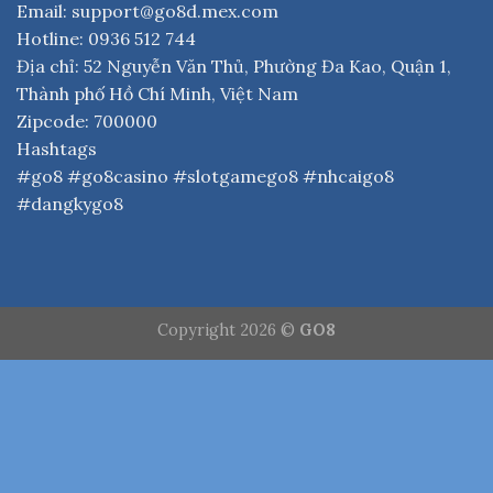
Email:
support@go8d.mex.com
Hotline: 0936 512 744
Địa chỉ: 52 Nguyễn Văn Thủ, Phường Đa Kao, Quận 1,
Thành phố Hồ Chí Minh, Việt Nam
Zipcode: 700000
Hashtags
#go8 #go8casino #slotgamego8 #nhcaigo8
#dangkygo8
Copyright 2026 ©
GO8