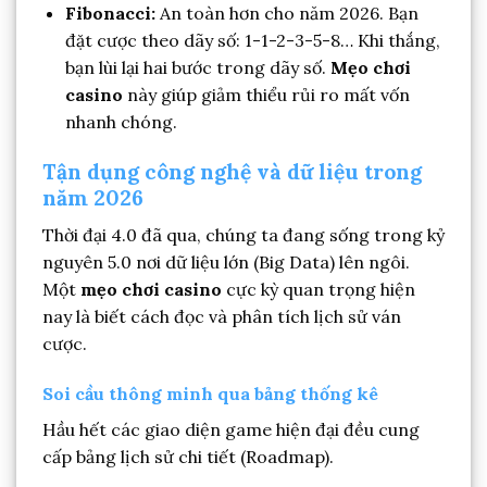
Fibonacci:
An toàn hơn cho năm 2026. Bạn
đặt cược theo dãy số: 1-1-2-3-5-8… Khi thắng,
bạn lùi lại hai bước trong dãy số.
Mẹo chơi
casino
này giúp giảm thiểu rủi ro mất vốn
nhanh chóng.
Tận dụng công nghệ và dữ liệu trong
năm 2026
Thời đại 4.0 đã qua, chúng ta đang sống trong kỷ
nguyên 5.0 nơi dữ liệu lớn (Big Data) lên ngôi.
Một
mẹo chơi casino
cực kỳ quan trọng hiện
nay là biết cách đọc và phân tích lịch sử ván
cược.
Soi cầu thông minh qua bảng thống kê
Hầu hết các giao diện game hiện đại đều cung
cấp bảng lịch sử chi tiết (Roadmap).