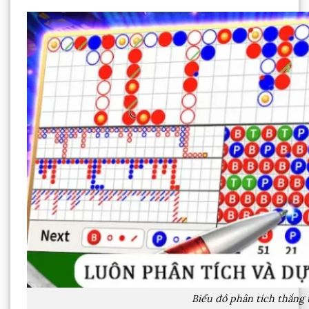
Biểu đồ phân tích thắng 