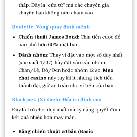
thấp. Đây là “cửa tử” mà các chuyên gia
khuyên bạn không nên chạm vào.
Roulette: Vòng quay định mệnh
Chiến thuật James Bond:
Chia tiền cược để
bao phủ hơn 60% mặt bàn.
Đánh nhóm:
Thay vì đặt vào một số duy nhất
(xác suất 1/37), hãy đặt vào các nhóm:
Chẵn/Lẻ, Đỏ/Đen hoặc nhóm 12 số.
Mẹo
chơi casino
này tuy lãi ít nhưng tích tiểu
thành đại, giữ an toàn cho ví tiền của bạn.
Blackjack (Xì dách): Đấu trí đỉnh cao
Đây là trò chơi duy nhất mà kỹ năng quyết định
kết quả nhiều hơn may mắn.
Bảng chiến thuật cơ bản (Basic