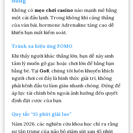
dừng
Không có
mẹo chơi casino
nào mạnh mẽ bằng
một cái đầu lạnh. Trong không khí căng thẳng
của ván bài, hormone Adrenaline tăng cao dễ
khiến bạn mất kiểm soát.
Tránh xa hiệu ứng FOMO
Khi thấy người khác thắng lớn, bạn dễ nảy sinh
tâm lý muốn gỡ gạc hoặc chơi lớn để bằng bạn
bằng bè. Tại
Go8
, chúng tôi luôn khuyến khích
người chơi coi đây là hình thức giải trí, không
phải kênh đầu tư làm giàu nhanh chóng. Đừng để
áp lực tài chính bên ngoài ảnh hưởng đến quyết
định đặt cược của bạn.
Quy tắc “15 phút giải lao”
Năm 2026, các nghiên cứu khoa học chỉ ra rằng
sự tập trung của não bộ giảm sút sau 45 phút