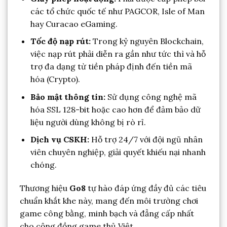
các tổ chức quốc tế như PAGCOR, Isle of Man
hay Curacao eGaming.
Tốc độ nạp rút:
Trong kỷ nguyên Blockchain,
việc nạp rút phải diễn ra gần như tức thì và hỗ
trợ đa dạng từ tiền pháp định đến tiền mã
hóa (Crypto).
Bảo mật thông tin:
Sử dụng công nghệ mã
hóa SSL 128-bit hoặc cao hơn để đảm bảo dữ
liệu người dùng không bị rò rỉ.
Dịch vụ CSKH:
Hỗ trợ 24/7 với đội ngũ nhân
viên chuyên nghiệp, giải quyết khiếu nại nhanh
chóng.
Thương hiệu
Go8
tự hào đáp ứng đầy đủ các tiêu
chuẩn khắt khe này, mang đến môi trường chơi
game công bằng, minh bạch và đẳng cấp nhất
cho cộng đồng game thủ Việt.