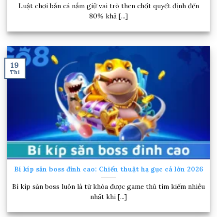
Luật chơi bắn cá nắm giữ vai trò then chốt quyết định đến
80% khả [...]
19
Th1
Bí kíp săn boss đỉnh cao: Chiến thuật hạ gục cá lớn 2026
Bí kíp săn boss luôn là từ khóa được game thủ tìm kiếm nhiều
nhất khi [...]