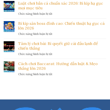
World
Luật chơi bắn cá chuẩn xác 2026: Bí kíp hạ gục
Cup
mọi mục tiêu
2026™
ở
Chức năng bình luận bị tắt
Ecuador
Luật
vs
chơi
Bí kíp săn boss đỉnh cao: Chiến thuật hạ gục cá
Đức
bắn
Jun
lớn 2026
cá
25,
ở
Chức năng bình luận bị tắt
chuẩn
2026,
Bí
xác
10:00
kíp
Tâm lý chơi bài: Bí quyết giữ cái đầu lạnh để
2026:
PM
săn
Bí
chiến thắng
GMT+2
boss
kíp
ở
Chức năng bình luận bị tắt
đỉnh
hạ
Tâm
cao:
gục
lý
Cách chơi Baccarat: Hướng dẫn luật & Mẹo
Chiến
mọi
chơi
thuật
thắng lớn 2026
mục
bài:
hạ
tiêu
ở
Chức năng bình luận bị tắt
Bí
gục
Cách
quyết
cá
chơi
giữ
lớn
Baccarat:
cái
2026
Hướng
đầu
dẫn
lạnh
luật
để
&
chiến
Mẹo
thắng