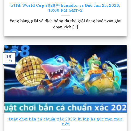
FIFA World Cup 2026™ Ecuador vs Đức Jun 25, 2026,
10:00 PM GMT+2
Vòng bảng giải vô địch bóng đá thế giới đang bước vào giai
đoạn kịch [...]
19
Th1
Luật chơi bắn cá chuẩn xác 2026: Bí kíp hạ gục mọi mục
tiêu