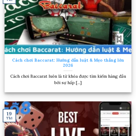
Cách chơi Baccarat: Hướng dẫn luật & Mẹo thắng lớn
2026
Cách chơi Baccarat luôn là từ khóa được tìm kiếm hàng đầu
bởi sự hấp [...]
19
Th1